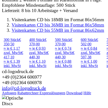
Empfohlene Mindestauflage: 500 Stück
Lieferzeit: 8 bis 10 Arbeitstage + Versand
Visitenkarten CD bis 18MB im Format 86x56mm
Visitenkarten CD bis 36MB im Format 86x58mm
Visitenkarten CD bis 55MB im Format 86x62mm
300
Stück
€
400
Stück
€
500
Stück
€
600
Stück
€
350,50
370,00
370,00
502,00
≈ je € 1,17
≈ je € 0,93
≈ je € 0,74
≈ je € 0,84
zzgl. MwSt
€
zzgl. MwSt
€
zzgl. MwSt
€
zzgl. MwSt
€
417,10
440,30
440,30
597,38
≈ je
€ 1,39
≈ je
€ 1,10
≈ je
€ 0,88
≈ je
€ 1,00
inkl. MwSt
inkl. MwSt
inkl. MwSt
inkl. MwSt
cd-logodruck.de
+49 (0)2364 606977
+49 (0)2364 606978
info@cd-logodruck.de
Anfragen
Rabattrechner
Expresslösungen
Download
Hilfe