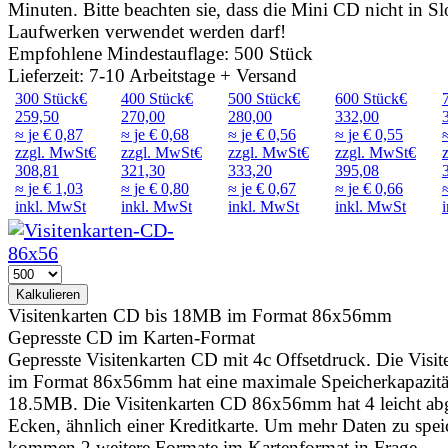
Minuten. Bitte beachten sie, dass die Mini CD nicht in Sl
Laufwerken verwendet werden darf!
Empfohlene Mindestauflage: 500 Stück
Lieferzeit: 7-10 Arbeitstage + Versand
300
Stück
€
400
Stück
€
500
Stück
€
600
Stück
€
259,50
270,00
280,00
332,00
≈ je € 0,87
≈ je € 0,68
≈ je € 0,56
≈ je € 0,55
zzgl. MwSt
€
zzgl. MwSt
€
zzgl. MwSt
€
zzgl. MwSt
€
308,81
321,30
333,20
395,08
≈ je
€ 1,03
≈ je
€ 0,80
≈ je
€ 0,67
≈ je
€ 0,66
inkl. MwSt
inkl. MwSt
inkl. MwSt
inkl. MwSt
Visitenkarten CD bis 18MB im Format 86x56mm
Gepresste CD im Karten-Format
Gepresste Visitenkarten CD mit 4c Offsetdruck. Die Visi
im Format 86x56mm hat eine maximale Speicherkapazitä
18.5MB. Die Visitenkarten CD 86x56mm hat 4 leicht ab
Ecken, ähnlich einer Kreditkarte. Um mehr Daten zu spei
kommen 2 weitere Formate im Kartenformat in Frage.