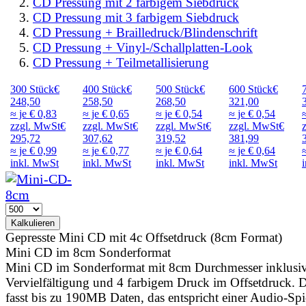
CD Pressung mit 2 farbigem Siebdruck
CD Pressung mit 3 farbigem Siebdruck
CD Pressung + Brailledruck/Blindenschrift
CD Pressung + Vinyl-/Schallplatten-Look
CD Pressung + Teilmetallisierung
300
Stück
€
400
Stück
€
500
Stück
€
600
Stück
€
248,50
258,50
268,50
321,00
≈ je € 0,83
≈ je € 0,65
≈ je € 0,54
≈ je € 0,54
zzgl. MwSt
€
zzgl. MwSt
€
zzgl. MwSt
€
zzgl. MwSt
€
295,72
307,62
319,52
381,99
≈ je
€ 0,99
≈ je
€ 0,77
≈ je
€ 0,64
≈ je
€ 0,64
inkl. MwSt
inkl. MwSt
inkl. MwSt
inkl. MwSt
Gepresste Mini CD mit 4c Offsetdruck (8cm Format)
Mini CD im 8cm Sonderformat
Mini CD im Sonderformat mit 8cm Durchmesser inklusi
Vervielfältigung und 4 farbigem Druck im Offsetdruck.
fasst bis zu 190MB Daten, das entspricht einer Audio-Spi