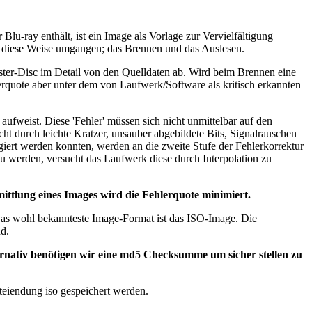
u-ray enthält, ist ein Image als Vorlage zur Vervielfältigung
uf diese Weise umgangen; das Brennen und das Auslesen.
ster-Disc im Detail von den Quelldaten ab. Wird beim Brennen eine
lerquote aber unter dem von Laufwerk/Software als kritisch erkannten
fweist. Diese 'Fehler' müssen sich nicht unmittelbar auf den
ht durch leichte Kratzer, unsauber abgebildete Bits, Signalrauschen
iert werden konnten, werden an die zweite Stufe der Fehlerkorrektur
u werden, versucht das Laufwerk diese durch Interpolation zu
ittlung eines Images wird die Fehlerquote minimiert.
. Das wohl bekannteste Image-Format ist das ISO-Image. Die
nd.
ernativ benötigen wir eine md5 Checksumme um sicher stellen zu
teiendung iso gespeichert werden.