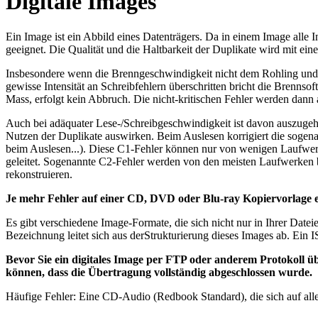
Digitale Images
Ein Image ist ein Abbild eines Datenträgers. Da in einem Image alle 
geeignet. Die Qualität und die Haltbarkeit der Duplikate wird mit e
Insbesondere wenn die Brenngeschwindigkeit nicht dem Rohling und d
gewisse Intensität an Schreibfehlern überschritten bricht die Brenns
Mass, erfolgt kein Abbruch. Die nicht-kritischen Fehler werden dann 
Auch bei adäquater Lese-/Schreibgeschwindigkeit ist davon auszugehe
Nutzen der Duplikate auswirken. Beim Auslesen korrigiert die sogenan
beim Auslesen...). Diese C1-Fehler können nur von wenigen Laufwerke
geleitet. Sogenannte C2-Fehler werden von den meisten Laufwerken be
rekonstruieren.
Je mehr Fehler auf einer CD, DVD oder Blu-ray Kopiervorlage en
Es gibt verschiedene Image-Formate, die sich nicht nur in Ihrer Date
Bezeichnung leitet sich aus derStrukturierung dieses Images ab. Ein I
Bevor Sie ein digitales Image per FTP oder anderem Protokoll ü
können, dass die Übertragung vollständig abgeschlossen wurde.
Häufige Fehler: Eine CD-Audio (Redbook Standard), die sich auf alle