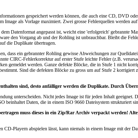
Informationen gespeichert werden können, die auch eine CD, DVD oder Bl
inem Image als Vorlage maximiert. Zwei grosse Fehlerquellen werden a
em Datenformat angepasst ist, weicht eine 'erfolgreich' gebrannte Ma
oftware den Vorgang ab und der Rohling ist unbrauchbar. Bleibt die Feh
auf die Duplikate übertragen.
n, dass ein gebrannter Rohling gewisse Abweichungen zur Quelldatei au
nte CIRC-Fehlerkorrektur auf erster Stufe leichte Fehler (z.B. verursac
n gemeldet werden. Ganze defekte Blöcke, die in Stufe 1 nicht korrig
stimmt. Sind die defekten Blöcke zu gross um auf Stufe 2 korrigiert z
thalten sind, desto anfälliger werden die Duplikate. Durch Überm
iendung unterscheiden. Nicht jedes Image ist für jeden Inhalt geeignet
SO beinhaltet Daten, die in einem ISO 9660 Dateisystem strukturiert si
bertragen muss dieses in ein Zip/Rar Archiv verpackt werden! Alt
n CD-Playern abspielen lässt, kann niemals in einem Image mit der Da